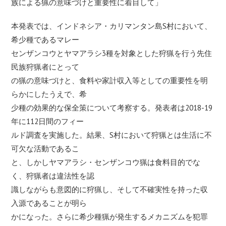
族による猟の意味づけと重要性に着目して」
本発表では、インドネシア・カリマンタン島S村において、
希少種であるマレー
センザンコウとヤマアラシ3種を対象とした狩猟を行う先住
民族狩猟者にとって
の猟の意味づけと、食料や家計収入等としての重要性を明
らかにしたうえで、希
少種の効果的な保全策について考察する。発表者は2018-19
年に112日間のフィー
ルド調査を実施した。結果、S村において狩猟とは生活に不
可欠な活動であるこ
と、しかしヤマアラシ・センザンコウ猟は食料目的でな
く、狩猟者は違法性を認
識しながらも意図的に狩猟し、そして不確実性を持った収
入源であることが明ら
かになった。さらに希少種猟が発生するメカニズムを犯罪