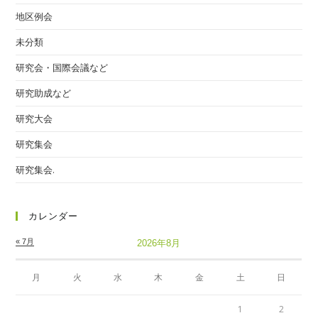
地区例会
未分類
研究会・国際会議など
研究助成など
研究大会
研究集会
研究集会.
カレンダー
« 7月
2026年8月
月
火
水
木
金
土
日
1
2