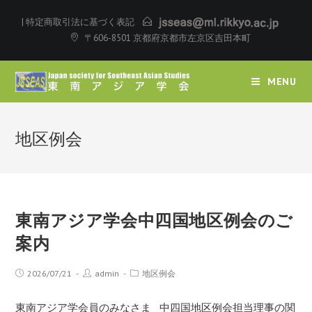
|
特定商取引法に基づく表記
〒606-8501 京都府京都市左京区吉田本町
MENU
地区例会
東南アジア学会中四国地区例会のご
案内
2026/07/21
admin
地区例会
東南アジア学会員のみなさま 中四国地区例会担当理事の関