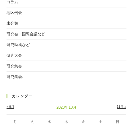
コラム
地区例会
未分類
研究会・国際会議など
研究助成など
研究大会
研究集会
研究集会.
カレンダー
« 9月
11月 »
2023年10月
月
火
水
木
金
土
日