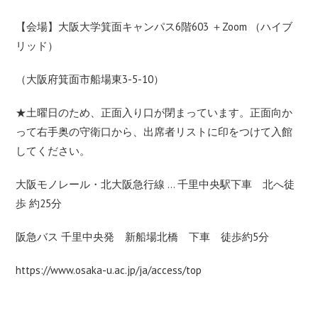
【会場】大阪大学箕面キャンパス6階603 ＋Zoom （ハイブ
リッド）
（大阪府箕面市船場東3-5-10）
★土曜日のため、正面入り口が閉まっています。正面向か
って右手奥の守衛口から、出席者リストに印をつけて入館
してください。
大阪モノレール・北大阪急行線 … 千里中央駅下車 北へ徒
歩 約25分
阪急バス 千里中央発 新船場北橋 下車 徒歩約5分
https://www.osaka-u.ac.jp/ja/access/top