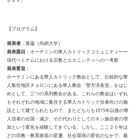
【プログラム】
発表者
：黄蘊（尚絅大学）
発表題目
：ホーチミンの華人カトリックコミュニティーー
現代ベトナムにおける宗教とエスニシティへの一考察
発表要旨
：
ホーチミンにある華人カトリック教会として、伝統的な華
人集住地区チョロンにある華人教会「聖方済各堂」をはじ
めとして、三つの系列教会がある。これらの教会はいずれ
もそれぞれの地域に集住する華人カトリック信者向けの施
設として建てられたもので、またどちらも1975年以後の華
人信者の出国・減少、その代わりとしてのキン族信者の増
加という変化を経験してきている。しかし、ここ２０年ほ
どの宗教・教育政策の変遷、社会環境の変化のなかで、最