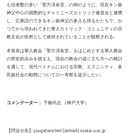
も信者数の多い「聖方済各堂」の例のように、現在キン族
神父中心の国際的なチャイニーズカトリック修道会と連携
し、広東語のできるキン族神父の参入も得るかたちで、か
つてから培われてきた華人カトリック・コミュニティの宗
教文化が依然として維持されていることが観察される。
本発表は華人教会「聖方済各堂」をはじめとする華人教会
の歴史的歩みを踏まえ、現在の教会の成り立ち方への検討
を通して、現代ベトナムにおける宗教、エスニシティ、多
民族社会の動態についての一考察を提示したい。
コメンテーター：
下條尚志 （神戸大学）
【問合せ先】y.sugahara.hmt [atmark] osaka-u.ac.jp