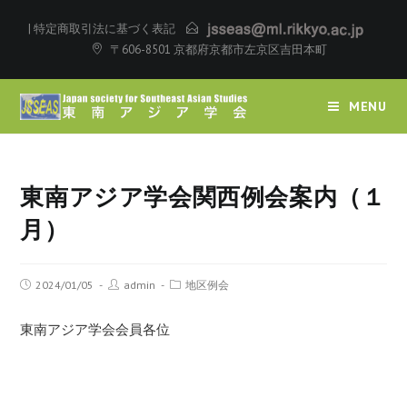
|
特定商取引法に基づく表記
〒606-8501 京都府京都市左京区吉田本町
MENU
東南アジア学会関西例会案内（１
月）
2024/01/05
admin
地区例会
東南アジア学会会員各位