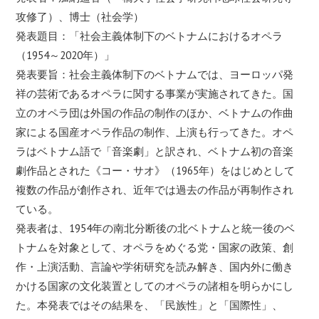
攻修了）、博士（社会学）
発表題目：「社会主義体制下のベトナムにおけるオペラ
（1954～2020年）」
発表要旨：社会主義体制下のベトナムでは、ヨーロッパ発
祥の芸術であるオペラに関する事業が実施されてきた。国
立のオペラ団は外国の作品の制作のほか、ベトナムの作曲
家による国産オペラ作品の制作、上演も行ってきた。オペ
ラはベトナム語で「音楽劇」と訳され、ベトナム初の音楽
劇作品とされた《コー・サオ》（1965年）をはじめとして
複数の作品が創作され、近年では過去の作品が再制作され
ている。
発表者は、1954年の南北分断後の北ベトナムと統一後のベ
トナムを対象として、オペラをめぐる党・国家の政策、創
作・上演活動、言論や学術研究を読み解き、国内外に働き
かける国家の文化装置としてのオペラの諸相を明らかにし
た。本発表ではその結果を、「民族性」と「国際性」、