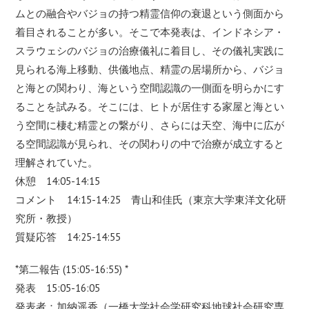
ムとの融合やバジョの持つ精霊信仰の衰退という側面から
着目されることが多い。そこで本発表は、インドネシア・
スラウェシのバジョの治療儀礼に着目し、その儀礼実践に
見られる海上移動、供儀地点、精霊の居場所から、バジョ
と海との関わり、海という空間認識の一側面を明らかにす
ることを試みる。そこには、ヒトが居住する家屋と海とい
う空間に棲む精霊との繋がり、さらには天空、海中に広が
る空間認識が見られ、その関わりの中で治療が成立すると
理解されていた。
休憩 14:05-14:15
コメント 14:15-14:25 青山和佳氏（東京大学東洋文化研
究所・教授）
質疑応答 14:25-14:55
*第二報告 (15:05-16:55) *
発表 15:05-16:05
発表者：加納遥香（一橋大学社会学研究科地球社会研究専