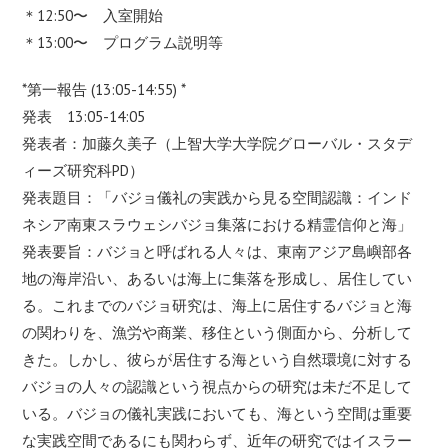
＊12:50〜 入室開始
＊13:00〜 プログラム説明等
*第一報告 (13:05-14:55) *
発表 13:05-14:05
発表者：加藤久美子（上智大学大学院グローバル・スタデ
ィーズ研究科PD）
発表題目：「バジョ儀礼の実践から見る空間認識：インド
ネシア南東スラウェシバジョ集落における精霊信仰と海」
発表要旨：バジョと呼ばれる人々は、東南アジア島嶼部各
地の海岸沿い、あるいは海上に集落を形成し、居住してい
る。これまでのバジョ研究は、海上に居住するバジョと海
の関わりを、漁労や商業、移住という側面から、分析して
きた。しかし、彼らが居住する海という自然環境に対する
バジョの人々の認識という視点からの研究は未だ不足して
いる。バジョの儀礼実践においても、海という空間は重要
な実践空間であるにも関わらず、近年の研究ではイスラー