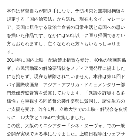
本作は監督自らが聞き手になり、予防拘束と無期限拘留を
規定する『国内治安法』から逃れ、現在もタイ、マレーシ
ア、英国に居住する政治亡命者の日常生活と母国への思い
を描いた作品です、なかには50年以上に亘り帰国できない
方もおられますし、亡くなられた方々もいらっしゃりま
す。
2014年に国内上映・配給禁止措置を受け、40名の映画関係
者、市民活動家の解除要請状をメディア開発庁に提出した
にも拘らず、現在も解除されていません。本作は第10回ド
バイ国際映画祭 アジア・アフリカ・ドキュメンタリー部
門最優秀監督賞を受賞しております。「異論を許容する多
様性」を重視する同監督の製作姿勢に賛同し、諸先生方の
ご支援を受け、昨年1月、立教大学での上映・解説会を皮切
りに、12大学と１NGOで実施しました。
この度、大阪のミニシアター「シネ・ヌーヴォ」での一般
公開が実現できる事になりました。上映日程等はウェブサ