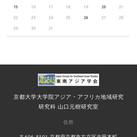
15
16
17
18
19
20
21
22
23
24
25
26
27
28
29
30
31
京都大学大学院アジア・アフリカ地域研究
研究科 山口元樹研究室
住所
〒606-8501 京都府京都市左京区吉田本町