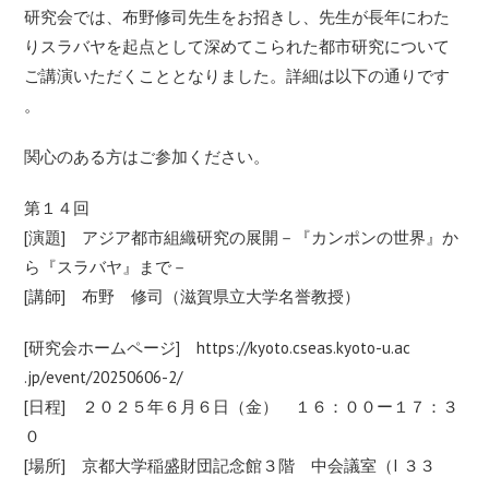
研究会では、布野修司先生をお招きし、
先生が長年にわた
りスラバヤを起点として深めてこられた都市研究
について
ご講演いただくこととなりました。詳細は以下の通りです
。
関心のある方はご参加ください。
第１４回
[演題] アジア都市組織研究の展開－『カンポンの世界』か
ら『スラバヤ』
まで－
[講師] 布野 修司（滋賀県立大学名誉教授）
[研究会ホームページ]
https://kyoto.cseas.kyoto-u.ac
.jp/event/20250606-2/
[⽇程] ２０２５年６月６日（金） １６：００ー１７：３
０
[場所] 京都大学稲盛財団記念館３階 中会議室（I ３３