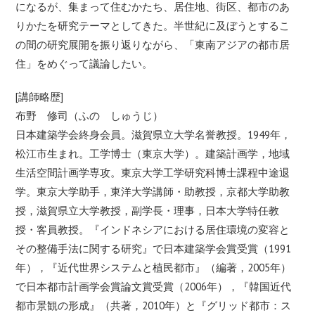
になるが、
集まって住むかたち、居住地、街区、
都市のあ
りかたを研究テーマとしてきた。半世紀に及ぼうとするこ
の間の研究展開を振り返りながら、「東南アジアの都市居
住」
をめぐって議論したい。
[講師略歴]
布野 修司（ふの しゅうじ）
日本建築学会終身会員。滋賀県立大学名誉教授。1949年，
松江
市生まれ。工学博士（東京大学）。建築計画学，地域
生活空間計画
学専攻。東京大学工学研究科博士課程中途退
学。東京大学助手，
東洋大学講師・助教授，京都大学助教
授，滋賀県立大学教授，
副学長・理事，日本大学特任教
授・客員教授。『インドネシアにお
ける居住環境の変容と
その整備手法に関する研究』
で日本建築学会賞受賞（1991
年），『近代世界システムと植民
都市』（編著，2005年）
で日本都市計画学会賞論文賞受賞（
2006年），『韓国近代
都市景観の形成』（共著，2010年）
と『グリッド都市：ス