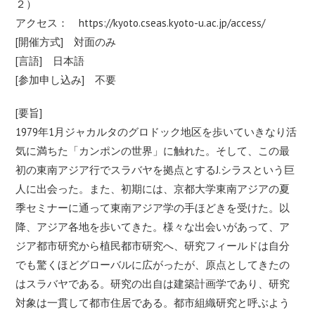
２）
アクセス：
https://kyoto.cseas.kyoto-u.ac
.jp/access/
[開催方式] 対面のみ
[⾔語] ⽇本語
[参加申し込み] 不要
[要旨]
1979年1月ジャカルタのグロドック地区を歩いていきなり活
気
に満ちた「カンポンの世界」に触れた。そして、この最
初の東南ア
ジア行でスラバヤを拠点とするJ.シラスという巨
人に出会った。
また、初期には、京都大学東南アジアの夏
季セミナーに通って東南
アジア学の手ほどきを受けた。以
降、アジア各地を歩いてきた。様
々な出会いがあって、ア
ジア都市研究から植民都市研究へ、研究フ
ィールドは自分
でも驚くほどグローバルに広がったが、原点として
きたの
はスラバヤである。研究の出自は建築計画学であり、研究
対
象は一貫して都市住居である。都市組織研究と呼ぶよう