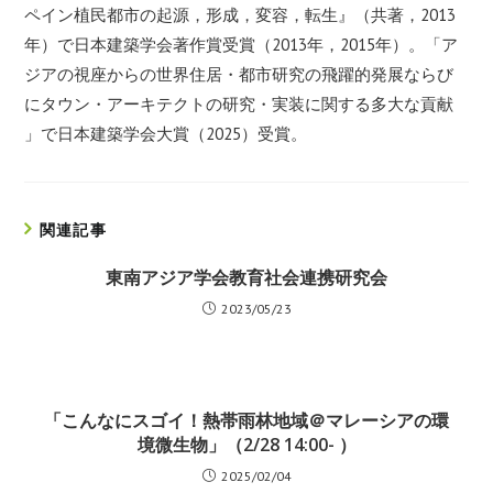
ペイン植民都市の起源，形成，変容，転生』
（共著，2013
年）で日本建築学会著作賞受賞（2013年，2
015年）。「ア
ジアの視座からの世界住居・都市研究の飛躍的発
展ならび
にタウン・アーキテクトの研究・実装に関する多大な貢献
」で日本建築学会大賞（2025）受賞。
関連記事
東南アジア学会教育社会連携研究会
2023/05/23
「こんなにスゴイ！熱帯雨林地域＠マレーシアの環
境微生物」（2/28 14:00- ）
2025/02/04