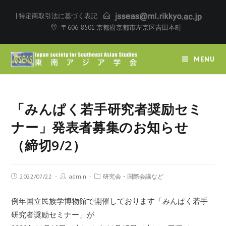
|
特定商取引法に基づく表記
〒606-8501 京都府京都市左京区吉田本町
MENU
「みんぱく若手研究者奨励セミ
ナー」発表者募集のお知らせ
（締切9/2）
2022/07/22
admin
研究会・国際会議など
例年国立民族学博物館で開催しております「みんぱく若手
研究者奨励セミナー」が