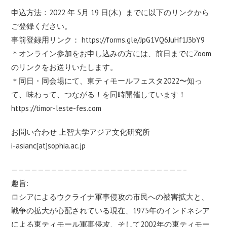
申込方法：2022 年 5月 19 日(木）までに以下のリンクから
ご登録ください。
事前登録用リンク：
https://forms.gle/JpG1VQ6JuHf1J3bY9
＊オンライン参加をお申し込みの方には、前日までにZoom
のリンクをお送りいたします。
＊同日・同会場にて、東ティモールフェスタ2022〜知っ
て、味わって、つながる！を同時開催しています！
https://timor-leste-fes.com
お問い合わせ 上智大学アジア文化研究所
i-asianc[at]sophia.ac.jp
——————————————————————————–
趣旨:
ロシアによるウクライナ軍事侵攻の市民への被害拡大と、
戦争の拡大が心配されている現在、1975年のインドネシア
による東ティモール軍事侵攻、そして2002年の東ティモー