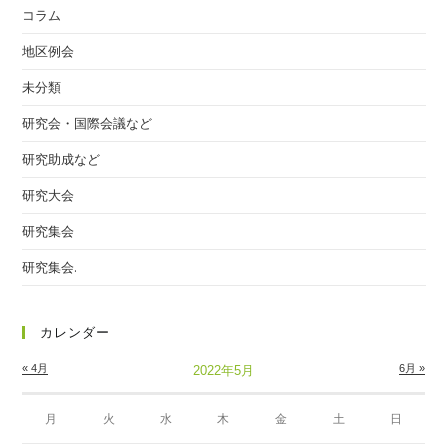
コラム
地区例会
未分類
研究会・国際会議など
研究助成など
研究大会
研究集会
研究集会.
カレンダー
« 4月
6月 »
2022年5月
月
火
水
木
金
土
日