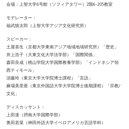
会場：上智大学6号館（ソフィアタワー）2階6-205教室
モデレーター：
福武慎太郎（上智大学アジア文化研究所）
スピーカー：
土屋喜生（京都大学東南アジア地域地域研究所）「歴史」
井上浩子（大東文化大学法学部）「国際関係」
森田良成（桃山学院大学国際教養学部）「インドネシア領
西ティモール」
須藤玲（東京大学大学院博士課程）「言語」
麻場美里亜（東京外国語大学大学院博士後期課程）「宗教/
文化」
ディスカッサント：
上田達（摂南大学国際学部）
奥田若菜（神田外語大学イベロアメリカ言語学科）