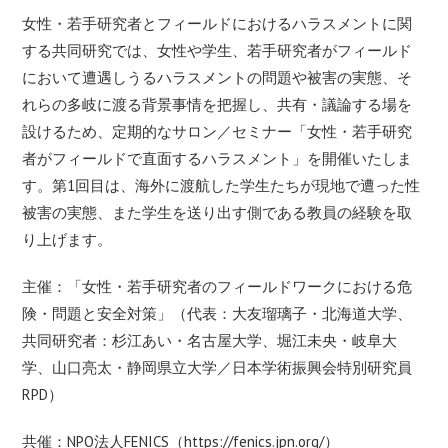
女性・若手研究者とフィールドにおけるハラスメントに関
する共同研究では、女性や学生、若手研究者がフィールド
において遭遇しうるハラスメントの問題や被害の実態、そ
れらの多岐に渡る背景事情を把握し、共有・議論する場を
設けるため、定期的なサロン／セミナー「女性・若手研究
者がフィールドで直面するハラスメント」を開催いたしま
す。第1回目は、海外に渡航した学生たちが現地で遭った性
被害の実態、また学生を送り出す側である教員の経験を取
り上げます。
主催：「女性・若手研究者のフィールドワークにおける危
険・問題と安全対策」（代表：大友瑠璃子・北海道大学、
共同研究者：杉江あい・名古屋大学、堀江未央・岐阜大
学、山口亮太・静岡県立大学／日本学術振興会特別研究員
RPD）
共催：NPO法人FENICS（
https://fenics.jpn.org/
）