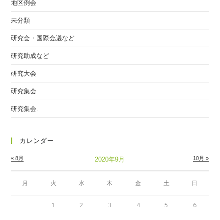
地区例会
未分類
研究会・国際会議など
研究助成など
研究大会
研究集会
研究集会.
カレンダー
« 8月
10月 »
2020年9月
月
火
水
木
金
土
日
1
2
3
4
5
6