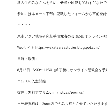
新入生のみなさんを含め、分野や所属を問わずどなたで
参加には本メール下部に記載したフォームから事前登録
＊＊＊＊
東南アジア地域研究若手研究者の会 第5回オンライン研
Webサイト
https://wakateareastudies.blogspot.com/
日時・場所：
8月16日 13:00〜14:30（終了後にオンライン懇親会
＊12:X45入室開始
媒体：無料アプリZoom （
https://zoom.us
）
＊発表資料は、Zoom内でのみ共有とさせていただきま