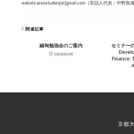
wakate.areastudies[at]gmail.com（世話人代表：中野真
関連記事
緬甸勉強会のご案内
セミナーのご
Develo
2020/02/05
Finance: 
a
京都