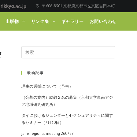
〒606-8501 京都府京都市左京区吉田本町
出版物
リンク集
ギャラリー
お問い合わせ
会
最新記事
理事の選挙について（予告）
（公募の案内）助教２名の募集（京都大学東南アジ
ア地域研究研究所）
タイにおけるジェンダーとセクシュアリティに関す
るセミナー（7月30日）
jams regional meeting 260727