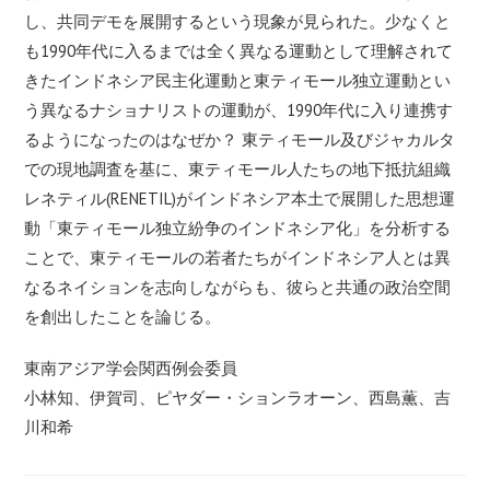
し、共同デモを展開するという現象が見られた。少なくと
も1990年代に入るまでは全く異なる運動として理解されて
きたインドネシア民主化運動と東ティモール独立運動とい
う異なるナショナリストの運動が、1990年代に入り連携す
るようになったのはなぜか？ 東ティモール及びジャカルタ
での現地調査を基に、東ティモール人たちの地下抵抗組織
レネティル(RENETIL)がインドネシア本土で展開した思想運
動「東ティモール独立紛争のインドネシア化」を分析する
ことで、東ティモールの若者たちがインドネシア人とは異
なるネイションを志向しながらも、彼らと共通の政治空間
を創出したことを論じる。
東南アジア学会関西例会委員
小林知、伊賀司、ピヤダー・ションラオーン、西島薫、
吉
川
和希