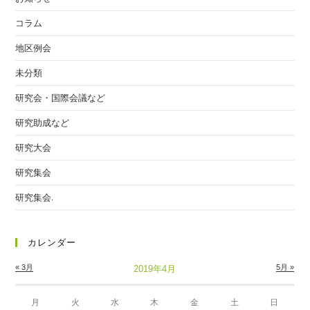
コラム
地区例会
未分類
研究会・国際会議など
研究助成など
研究大会
研究集会
研究集会.
カレンダー
« 3月
5月 »
2019年4月
月
火
水
木
金
土
日