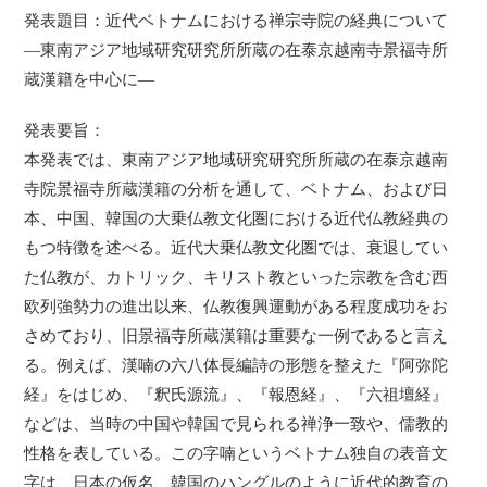
発表題目：近代ベトナムにおける禅宗寺院の経典について
―東南アジア地域研究研究所所蔵の在泰京越南寺景福寺所
蔵漢籍を中心に―
発表要旨：
本発表では、東南アジア地域研究研究所所蔵の在泰京越南
寺院景福寺所蔵漢籍の分析を通して、ベトナム、および日
本、中国、韓国の大乗仏教文化圏における近代仏教経典の
もつ特徴を述べる。近代大乗仏教文化圏では、衰退してい
た仏教が、カトリック、キリスト教といった宗教を含む西
欧列強勢力の進出以来、仏教復興運動がある程度成功をお
さめており、旧景福寺所蔵漢籍は重要な一例であると言え
る。例えば、漢喃の六八体長編詩の形態を整えた『阿弥陀
経』をはじめ、『釈氏源流』、『報恩経』、『六祖壇経』
などは、当時の中国や韓国で見られる禅浄一致や、儒教的
性格を表している。この字喃というベトナム独自の表音文
字は、日本の仮名、韓国のハングルのように近代的教育の