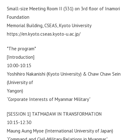
Small-size Meeting Room II (331) on 3rd floor of Inamori
Foundation
Memorial Building, CSEAS, Kyoto University
https://en.kyoto.cseas.kyoto-u.ac.jp/
*The program*
[Introduction]
10:00-10:15
Yoshihiro Nakanishi (Kyoto University) & Chaw Chaw Sein
(University of
Yangon)
“Corporate Interests of Myanmar Military”
[SESSION 1] TATMADAW IN TRANSFORMATION
10:15-12:30
Maung Aung Myoe (International University of Japan)
“Command and Civil-Military Relations in Myanmar”