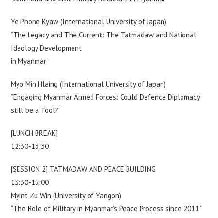
Ye Phone Kyaw (International University of Japan)
“The Legacy and The Current: The Tatmadaw and National
Ideology Development
in Myanmar”
Myo Min Hlaing (International University of Japan)
“Engaging Myanmar Armed Forces: Could Defence Diplomacy
still be a Tool?”
[LUNCH BREAK]
12:30-13:30
[SESSION 2] TATMADAW AND PEACE BUILDING
13:30-15:00
Myint Zu Win (University of Yangon)
“The Role of Military in Myanmar’s Peace Process since 2011”