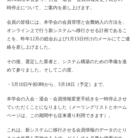
時停止について、ご案
内を差し上げます。
会員の皆様には、本学会の会員管理と会費納入の方法を、
オンライ
ン上で行う新システムへ移行させる計画であるこ
とを、昨年12月
の総会および1月13日付けのメールにてご連
絡を差し上げました
。
その後、選定した業者と、システム構築のための準備を進
めて参り
ました。そしてこの度、
・3月10日午前0時から、5月18日（予定）まで、
本学会の入会・退会・会員情報変更手続きを一時停止させ
ていただくことになりま
した（メーリングリストとホーム
ページは、この期間中も従来通り
利用できます）。
これは、新システムに移行させる会員情報のデータのとり