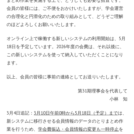
まとめ作
業を実施する上で、どうしても必要な措置です。
会員の皆様には、
ご不便をおかけいたしますが、学会運営
の合理化と円滑化のための
取り組みとして、どうぞご理解
のほどよろしくお願いいたします。
オンライン上で稼働する新しいシステムの利用開始は、5月
18日
を予定しています。2026年度の会費は、それ以後に、
この新し
いシステムを使って納入していただくことになり
ます。
以上、会員の皆様に事前の連絡としてお送りいたします。
第31期理事会を代表して
小林 知
3月4日追記：
3月10日午前0時から5月18日（予定）まで
は、
新システムに移行させる会員情報のデータのとりまとめ作
業を行うため、
学会費振込・会員情報の変更も一時停止
を