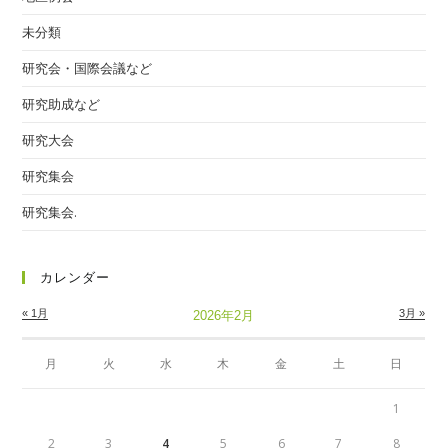
未分類
研究会・国際会議など
研究助成など
研究大会
研究集会
研究集会.
カレンダー
« 1月
3月 »
2026年2月
月
火
水
木
金
土
日
1
2
3
4
5
6
7
8