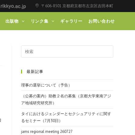
〒606-8501 京都府京都市左京区吉田本町
出版物
リンク集
ギャラリー
お問い合わせ
最新記事
理事の選挙について（予告）
し
（公募の案内）助教２名の募集（京都大学東南アジ
ア地域研究研究所）
タイにおけるジェンダーとセクシュアリティに関す
加
るセミナー（7月30日）
jams regional meeting 260727