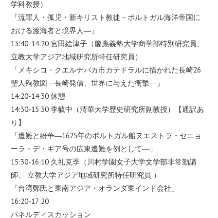
学科教授）
「流罪人・孤児・新キリスト教徒－ポルトガル海洋帝国に
おける渡海者と境界人―」
13:40-14:20 宮田絵津子（慶應義塾大学商学部特別研究員、
立教大学アジア地域研究所特任研究員）
「メキシコ・クエルナバカ市カテドラルに描かれた長崎26
聖人殉教図―長崎発信、世界に与えた衝撃―」
14:20-14:30 休憩
14:30-15:30 李毓中（清華大学歴史研究所副教授）【通訳あ
り】
「遭難と紛争―1625年のポルトガル船ヌエストラ・セニョ
ーラ・デ・ギア号の広東遭難を例として―」
15:30-16:10 久礼克季（川村学園女子大学文学部非常勤講
師、 立教大学アジア地域研究所特任研究員 ）
「台湾鄭氏と東南アジア・オランダ東インド会社」
16:20-17:20
パネルディスカッション