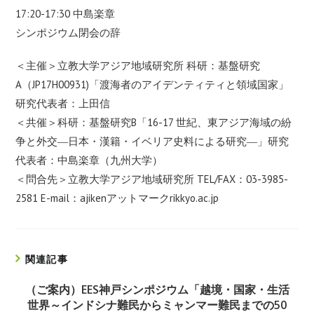
17:20-17:30 中島楽章
シンポジウム閉会の辞
＜主催＞立教大学アジア地域研究所 科研：基盤研究
A（JP17H00931)「渡海者のアイデンティティと領域国家」
研究代表者：上田信
＜共催＞科研：基盤研究B「16-17 世紀、東アジア海域の紛
争と外交―日本・漢籍・イベリア史料による研究―」研究
代表者：中島楽章（九州大学）
＜問合先＞立教大学アジア地域研究所 TEL/FAX：03-3985-
2581 E-mail：ajikenアットマークrikkyo.ac.jp
関連記事
（ご案内）EES神戸シンポジウム「越境・国家・生活
世界～インドシナ難民からミャンマー難民までの50