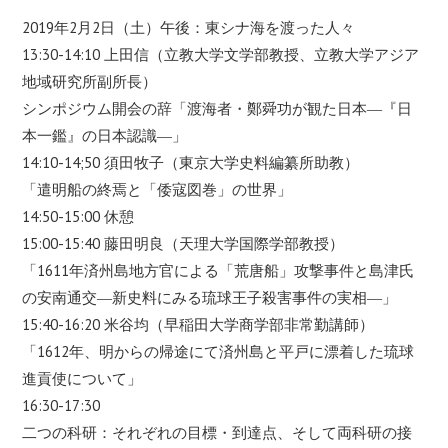
2019年2月2日（土）午後：東シナ海を渡った人々
13:30-14:10 上田信（立教大学文学部教授、立教大学アジア
地域研究所副所長）
シンポジウム開会の辞「渡海者・鄭舜功が観た日本―『日
本一鑑』の日本認識―」
14:10-14;50 須田牧子（東京大学史料編纂所助教）
「遣明船の終焉と「倭寇図巻」の世界」
14:50-15:00 休憩
15:00-15:40 藤田明良（天理大学国際学部教授）
「1611年済州島地方官による「荒唐船」攻撃事件と島津氏
の安南通交―新史料にみる琉球王子殺害事件の実相―」
15:40-16:20 米谷均（早稲田大学商学部非常勤講師）
「1612年、明からの帰途にて済州島と平戸に漂着した琉球
進貢使について」
16:30-17:30
二つの科研：それぞれの目標・到達点、そして両科研の接