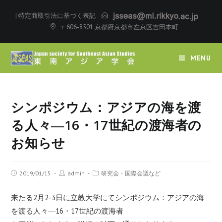
|
特定商取引法に基づく表記
〒606-8501 京都府京都市左京区吉田本町
MENU
シンポジウム：アジアの海を渡
る人々―16・17世紀の渡海者の
お知らせ
2019/01/15
admin
研究会・国際会議など
来たる2月2-3日に立教大学にてシンポジウム：アジアの海
を渡る人々―16・17世紀の渡海者