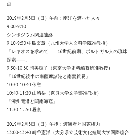
点
2019年2月3日（日）午前：南洋を渡った人々
9:00-9:10
シンポジウム関連連絡
9:10-9:50 中島楽章（九州大学人文科学院准教授）
「レキオスを求めて――16世紀前期、ポルトガル人の琉球
探索――」
9:50-10:30 岡美穂子（東京大学史料編纂所准教授）
「16世紀後半の南薩摩諸港と南蛮貿易」
10:30-10:40 休憩
10:40-11:20 山崎岳（奈良大学文学部准教授）
「漳州開港と閩南海寇」
11:30-12:50 昼食
2019年2月3日（日）午後：渡海者と国家権力
13:00-13:40 疇谷憲洋（大分県立芸術文化短期大学国際総合