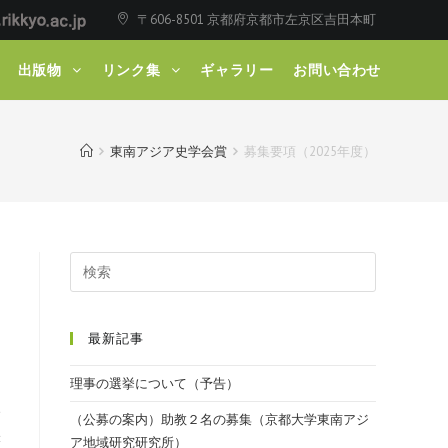
〒606-8501 京都府京都市左京区吉田本町
出版物
リンク集
ギャラリー
お問い合わせ
東南アジア史学会賞
募集要項（2025年度）
最新記事
理事の選挙について（予告）
い
（公募の案内）助教２名の募集（京都大学東南アジ
味
ア地域研究研究所）