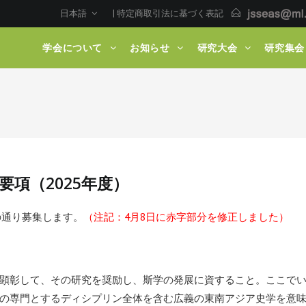
日本語
|
特定商取引法に基づく表記
学会について
お知らせ
研究大会
研究集会
要項（
2025
年度）
の通り募集します。
（注記：4月8日に赤字部分を修正しました）
顕彰して、その研究を奨励し、斯学の発展に資すること。ここで
の専門とするディシプリン全体を含む広義の東南アジア史学を意