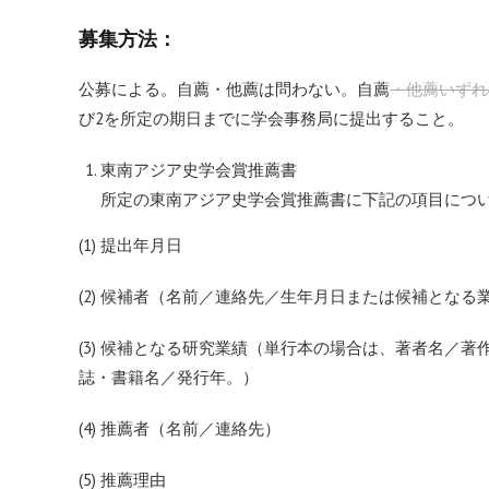
募集方法：
公募による。自薦・他薦は問わない。自薦
・他薦いずれ
び2を所定の期日までに学会事務局に提出すること。
東南アジア史学会賞推薦書
所定の東南アジア史学会賞推薦書に下記の項目につ
(1) 提出年月日
(2) 候補者（名前／連絡先／生年月日または候補となる
(3) 候補となる研究業績（単行本の場合は、著者名／
誌・書籍名／発行年。）
(4) 推薦者（名前／連絡先）
(5) 推薦理由