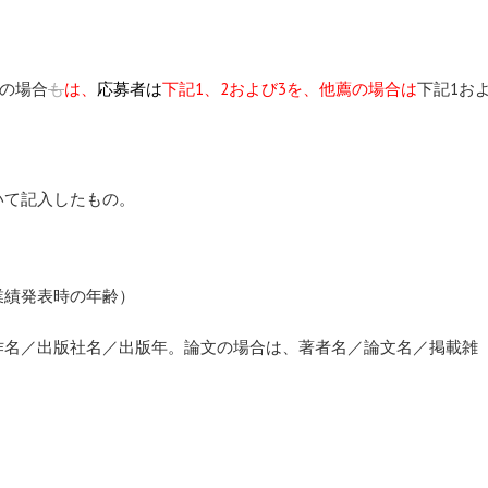
の場合
も
は、
応募者は
下記1、2および3を、他薦の場合は
下記1お
いて記入したもの。
業績発表時の年齢）
著作名／出版社名／出版年。論文の場合は、著者名／論文名／掲載雑