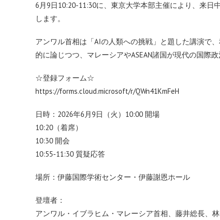
6月9日10:20-11:30に、東京大学本部主催により、来
日
します。
アンワル首相は「AIの人類への挑戦」と題した講演で
的に論じ
つつ、マレーシアやASEAN諸国が現代の国際
☆登録フォーム☆
https://forms.cloud.microsoft/
r/QWn41KmFeH
日時：2026年6月9日（火）10:00 開場
10:20（着席）
10:30 開会
10:55-11:30 質疑応答
場所：伊藤国際学術センター・伊藤謝恩ホール
登壇者：
アンワル・イブラヒム・マレーシア首相、藤井総長、林