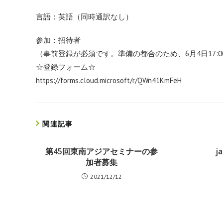
言語：英語（同時通訳なし）
参加：招待者
（事前登録が必須です。準備の都合のため、6月4日17:0
☆登録フォーム☆
https://forms.cloud.microsoft/
r/QWn41KmFeH
関連記事
第45回東南アジアセミナーの参
j
加者募集
2021/12/12