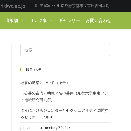
〒606-8501 京都府京都市左京区吉田本町
出版物
リンク集
ギャラリー
お問い合わせ
最新記事
理事の選挙について（予告）
（公募の案内）助教２名の募集（京都大学東南アジ
シ
ア地域研究研究所）
タイにおけるジェンダーとセクシュアリティに関す
るセミナー（7月30日）
jams regional meeting 260727