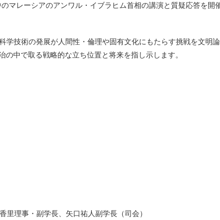
中のマレーシアのアンワル・イブラヒム首相の講演と質疑応答を
開
、科学技術
の発展が人間性・倫理や固有文化にもたらす挑戦を文明論
政治の中で取る戦
略的な立ち位置と将来を指し示します。
香里理事・
副学長、矢口祐人副学長（司会）