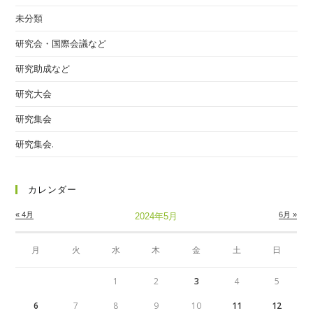
未分類
研究会・国際会議など
研究助成など
研究大会
研究集会
研究集会.
カレンダー
« 4月
6月 »
2024年5月
月
火
水
木
金
土
日
1
2
3
4
5
6
7
8
9
10
11
12