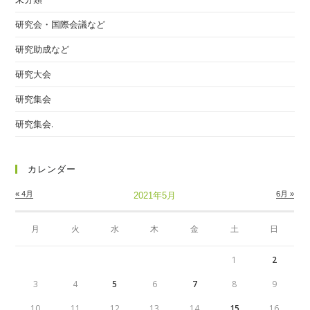
研究会・国際会議など
研究助成など
研究大会
研究集会
研究集会.
カレンダー
« 4月
6月 »
2021年5月
月
火
水
木
金
土
日
1
2
3
4
5
6
7
8
9
10
11
12
13
14
15
16