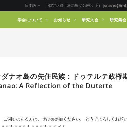
日本語
|
特定商取引法に基づく表記
学会について
お知らせ
研究大会
研究集会
ンダナオ島の先住民族：ドゥテルテ政権
: A Reflection of the Duterte
。 ご関心のある方は、ぜひ御参加ください。 どうぞよろしくお願
＊＊＊＊＊＊＊＊＊＊＊＊ タイト…