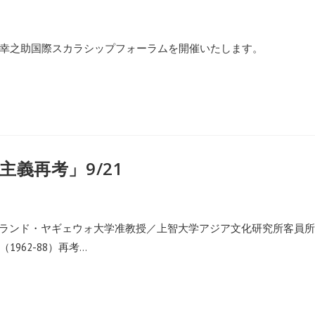
回松下幸之助国際スカラシップフォーラムを開催いたします。
義再考」9/21
na（ポーランド・ヤギェウォ大学准教授／上智大学アジア文化研究所客員所
962-88）再考…