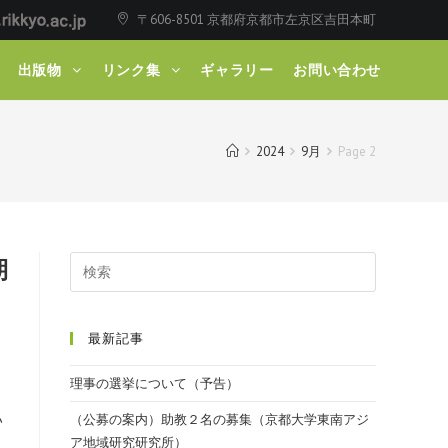
〒606-8501 京都府京都市左京区吉田本町
出版物
リンク集
ギャラリー
お問い合わせ
2024
9月
Page 2
期
最新記事
理事の選挙について（予告）
い
（公募の案内）助教２名の募集（京都大学東南アジ
ア地域研究研究所）