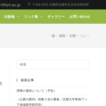
〒606-8501 京都府京都市左京区吉田本町
出版物
リンク集
ギャラリー
お問い合わせ
2022
12月
Page 2
最新記事
式
理事の選挙について（予告）
（公募の案内）助教２名の募集（京都大学東南アジ
ア地域研究研究所）